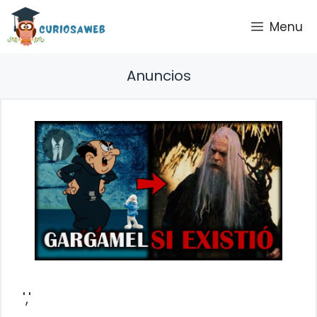
Saltar
Menu
al
contenido
Anuncios
','