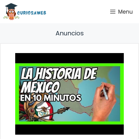
Saltar
Menu
al
contenido
Anuncios