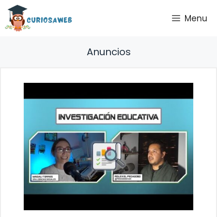
Saltar
Menu
al
contenido
Anuncios