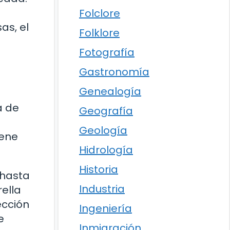
Folclore
as, el
Folklore
Fotografía
Gastronomía
Genealogía
a de
Geografía
a
Geología
iene
Hidrología
Historia
 hasta
Industria
rella
ección
Ingeniería
e
Inmigración