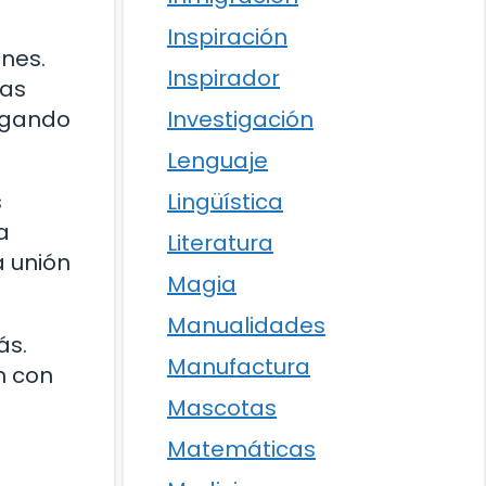
Inspiración
ones.
Inspirador
sas
legando
Investigación
Lenguaje
s
Lingüística
a
Literatura
a unión
Magia
Manualidades
ás.
Manufactura
n con
Mascotas
Matemáticas