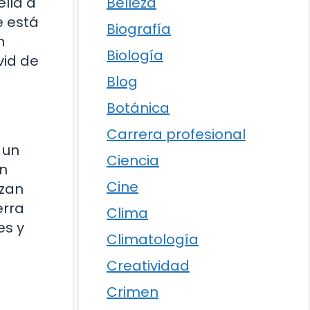
Belleza
lla a
e está
Biografía
n
Biología
vid de
Blog
Botánica
Carrera profesional
 un
Ciencia
ón
Cine
izan
erra
Clima
es y
Climatología
Creatividad
Crimen