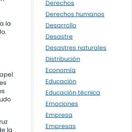
Derechos
Derechos humanos
a la
Desarrollo
o.
Desastre
Desastres naturales
Distribución
Economía
papel
Educación
nes
os
Educación técnica
nudo
Emociones
Empresa
ruz
Empresas
de la