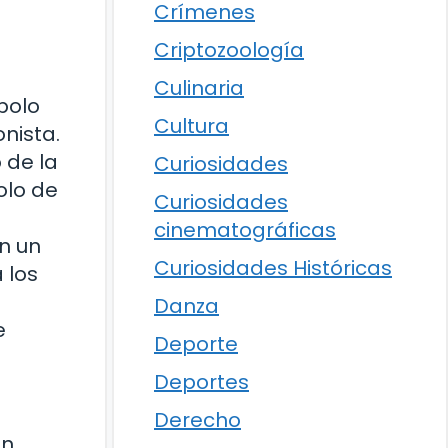
Crímenes
Criptozoología
Culinaria
bolo
Cultura
onista.
 de la
Curiosidades
olo de
Curiosidades
cinematográficas
n un
Curiosidades Históricas
 los
Danza
e
Deporte
Deportes
Derecho
én