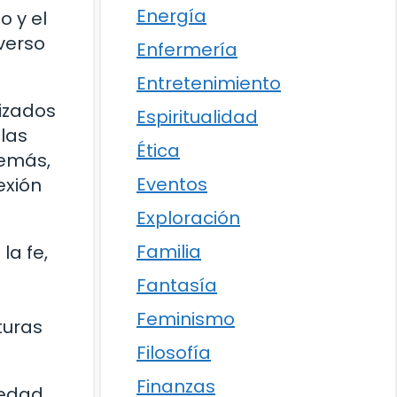
Energía
o y el
verso
Enfermería
Entretenimiento
lizados
Espiritualidad
 las
Ética
demás,
Eventos
exión
Exploración
Familia
la fe,
Fantasía
Feminismo
turas
Filosofía
Finanzas
iedad.