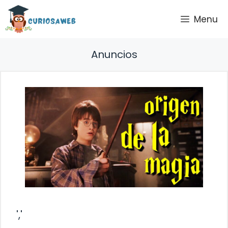
Saltar
Menu
al
contenido
Anuncios
','