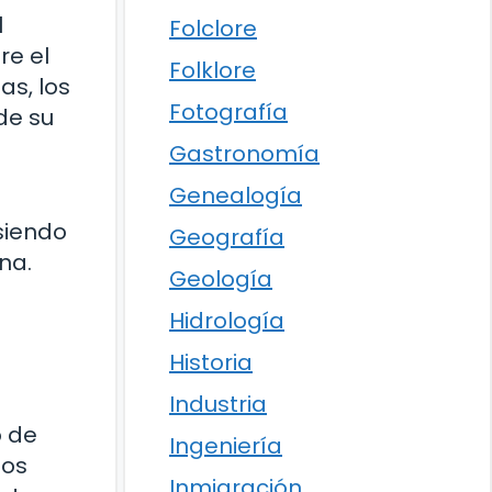
l
Folclore
re el
Folklore
as, los
Fotografía
de su
Gastronomía
Genealogía
siendo
Geografía
na.
Geología
Hidrología
Historia
Industria
o de
Ingeniería
sos
Inmigración