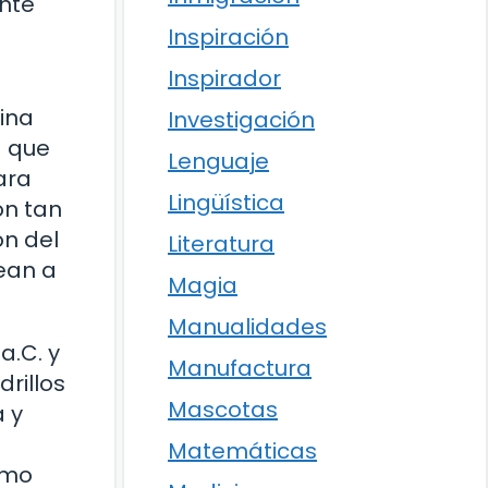
ente
Inspiración
Inspirador
ina
Investigación
a que
Lenguaje
ara
Lingüística
on tan
ón del
Literatura
dean a
Magia
Manualidades
a.C. y
Manufactura
drillos
Mascotas
a y
Matemáticas
omo