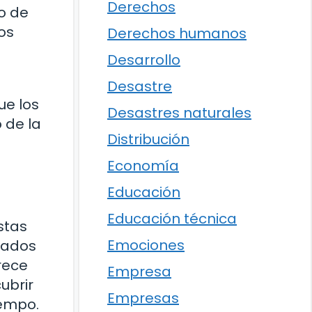
Derechos
ro de
ros
Derechos humanos
Desarrollo
Desastre
ue los
Desastres naturales
 de la
Distribución
Economía
Educación
Educación técnica
stas
Emociones
rados
rece
Empresa
ubrir
Empresas
iempo.