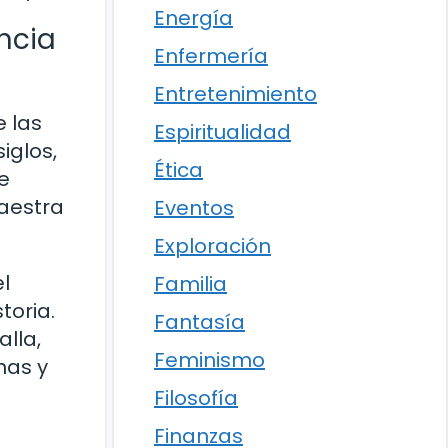
Energía
ncia
Enfermería
Entretenimiento
e las
Espiritualidad
iglos,
Ética
e
aestra
Eventos
Exploración
l
Familia
toria.
Fantasía
alla,
Feminismo
has y
Filosofía
Finanzas