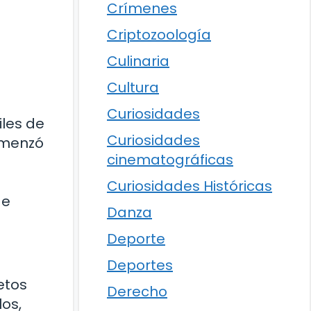
Crímenes
Criptozoología
Culinaria
Cultura
Curiosidades
iles de
Curiosidades
comenzó
cinematográficas
Curiosidades Históricas
de
Danza
Deporte
Deportes
etos
Derecho
los,