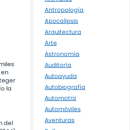
Antropología
Apocalipsis
Arquitectura
Arte
Astronomía
miles
Auditoría
 en
Autoayuda
oteger
Autobiografía
o la
Automotriz
Automóviles
Aventuras
n del