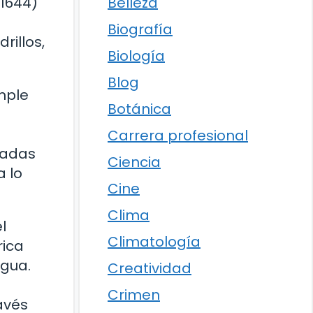
Belleza
-1644)
Biografía
illos,
Biología
Blog
mple
Botánica
Carrera profesional
izadas
Ciencia
a lo
Cine
Clima
l
Climatología
rica
igua.
Creatividad
Crimen
avés