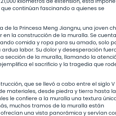
e 21,000 kilómetros de extensión, esta impon
 que continúan fascinando a quienes se
a de la Princesa Meng Jiangnu, una joven ch
 en la construcción de la muralla. Se cuent
vando comida y ropa para su amado, solo p
a ardua labor. Su dolor y desesperación fuer
a sección de la muralla, llamando la atenci
jemplifica el sacrificio y la tragedia que ro
rucción, que se llevó a cabo entre el siglo V 
 de materiales, desde piedra y tierra hasta la
s le confiere a la muralla una textura únic
emás, muchos tramos de la muralla están
e ofrecían una vista panorámica y servían c