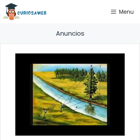
Saltar
Menu
al
contenido
Anuncios