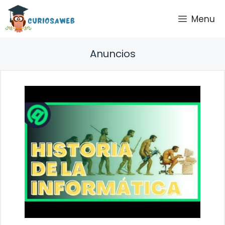
Saltar
Menu
al
contenido
Anuncios