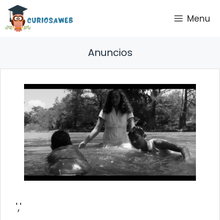
Saltar
Menu
al
contenido
Anuncios
','