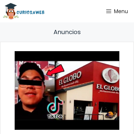
Saltar
Menu
al
contenido
Anuncios