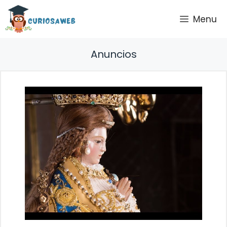
Saltar
Menu
al
contenido
Anuncios