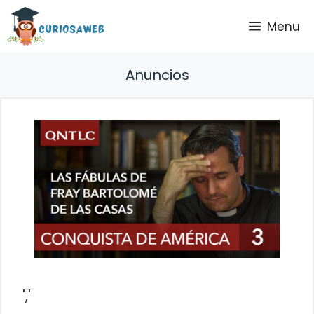
Saltar
Menu
al
contenido
Anuncios
','