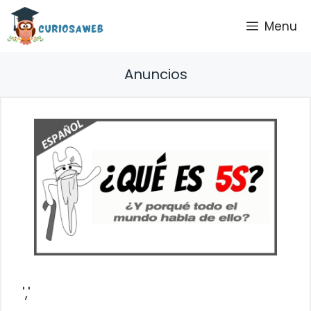
Saltar
Menu
al
contenido
Anuncios
','