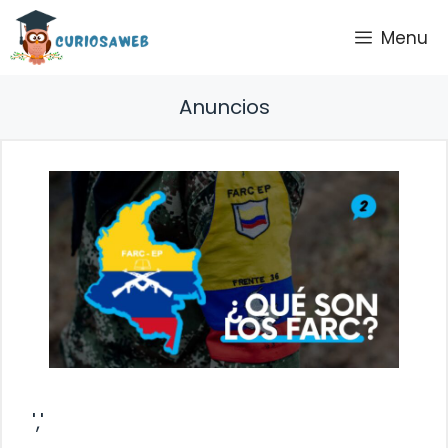
Saltar
Menu
al
contenido
Anuncios
','