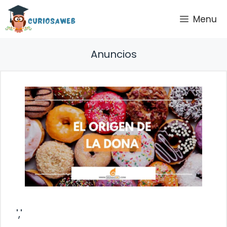
Saltar
Menu
al
contenido
Anuncios
','