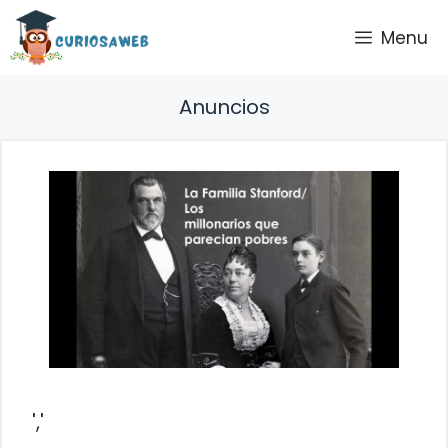
Saltar
Menu
al
contenido
Anuncios
','