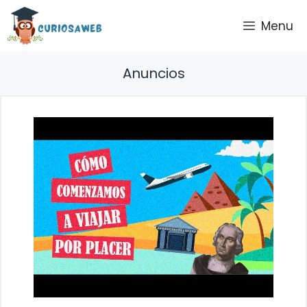
Saltar
Menu
al
contenido
Anuncios