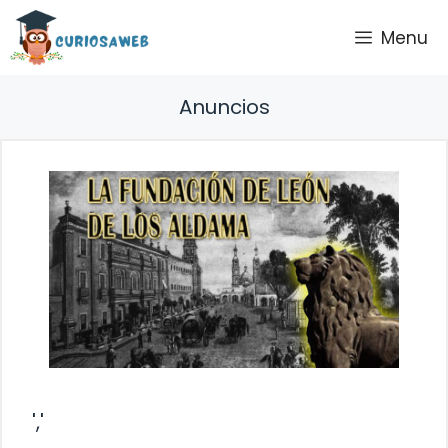
Saltar
Menu
al
contenido
Anuncios
','