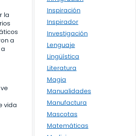
Inspiración
 la
Inspirador
rios
áticos
Investigación
ron a
Lenguaje
 a
Lingüística
Literatura
Magia
ave
Manualidades
Manufactura
e vida
Mascotas
Matemáticas