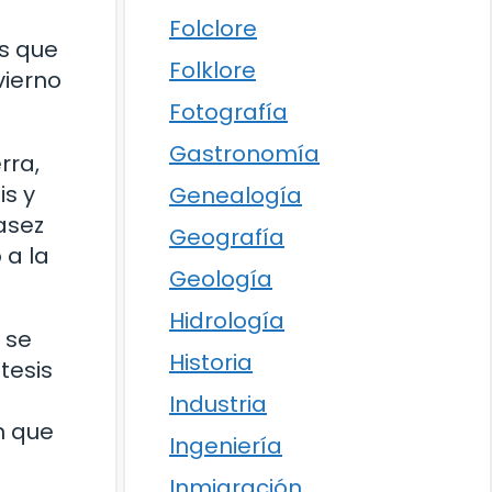
Folclore
s que
Folklore
vierno
Fotografía
Gastronomía
rra,
is y
Genealogía
asez
Geografía
 a la
Geología
Hidrología
 se
Historia
tesis
Industria
n que
Ingeniería
l
Inmigración