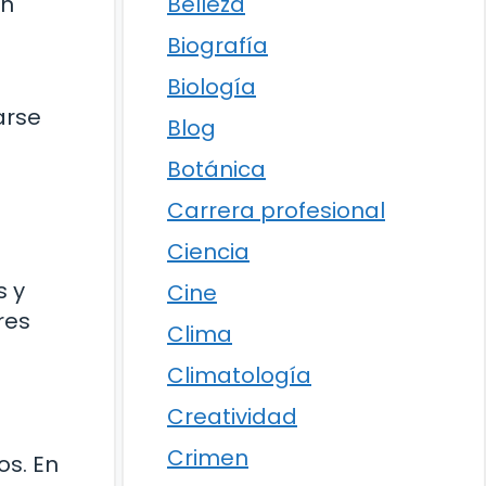
Belleza
en
Biografía
Biología
arse
Blog
Botánica
Carrera profesional
Ciencia
s y
Cine
res
Clima
Climatología
Creatividad
Crimen
os. En