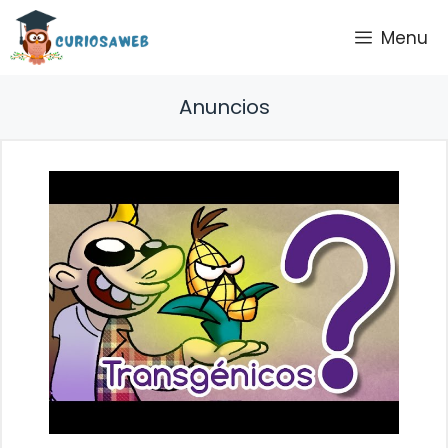
Saltar
Menu
al
contenido
Anuncios