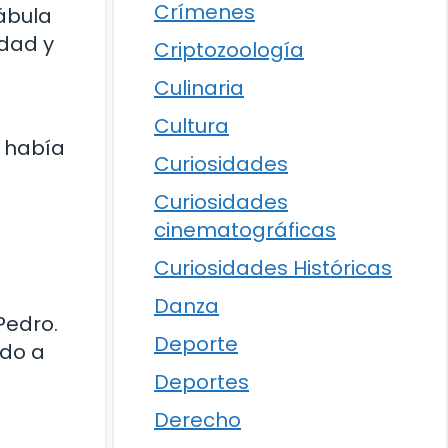
Crímenes
fábula
rdad y
Criptozoología
Culinaria
a
Cultura
o había
Curiosidades
Curiosidades
cinematográficas
Curiosidades Históricas
Danza
Pedro.
Deporte
ndo a
Deportes
Derecho