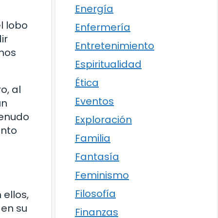
Energía
l lobo
Enfermería
ir
Entretenimiento
emos
Espiritualidad
Ética
o, al
Eventos
un
menudo
Exploración
ento
Familia
Fantasía
Feminismo
Filosofía
ellos,
 en su
Finanzas