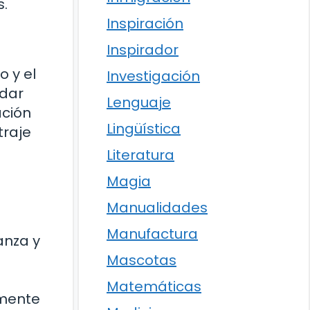
s.
Inspiración
Inspirador
o y el
Investigación
 dar
Lenguaje
ación
Lingüística
traje
Literatura
Magia
Manualidades
Manufactura
anza y
Mascotas
Matemáticas
amente