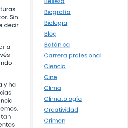
Belleza
turas.
Biografía
or. Sin
Biología
e decir
Blog
Botánica
ar a
avés
Carrera profesional
mundo
Ciencia
Cine
a y ha
Clima
cias.
Climatología
ancia
cemos.
Creatividad
 tan
Crimen
entos