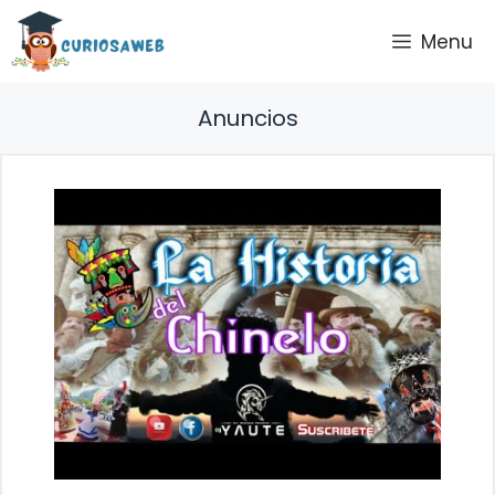
Saltar
Menu
al
contenido
Anuncios