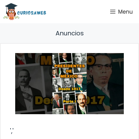
Saltar
Menu
al
contenido
Anuncios
','