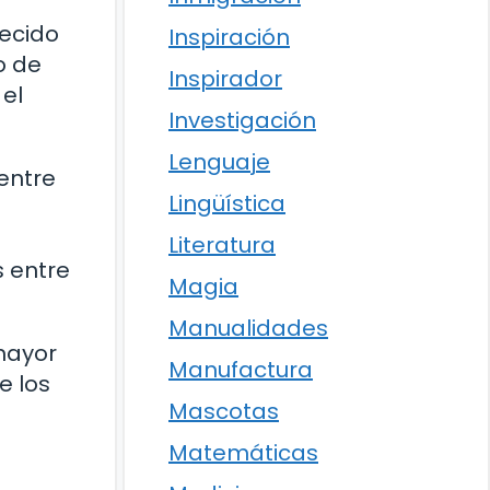
recido
Inspiración
o de
Inspirador
 el
Investigación
Lenguaje
 entre
Lingüística
Literatura
s entre
Magia
Manualidades
mayor
Manufactura
e los
Mascotas
Matemáticas