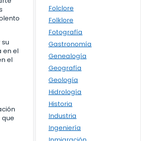
arte
Folclore
s
iolento
Folklore
Fotografía
 su
Gastronomía
 en el
Genealogía
n el
Geografía
Geología
Hidrología
Historia
ación
Industria
s que
Ingeniería
Inmigración