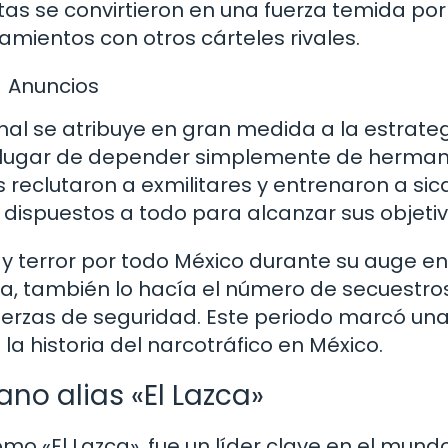
tas se convirtieron en una fuerza temida por
amientos con otros cárteles rivales.
Anuncios
nal se atribuye en gran medida a la estrate
En lugar de depender simplemente de herman
s reclutaron a exmilitares y entrenaron a sic
ispuestos a todo para alcanzar sus objetiv
 y terror por todo México durante su auge en
a, también lo hacía el número de secuestros
uerzas de seguridad. Este periodo marcó un
a historia del narcotráfico en México.
ano alias «El Lazca»
o «El Lazca», fue un líder clave en el mund