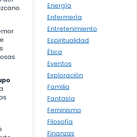
Energía
Lazcano
Enfermería
Entretenimiento
temor
de
Espiritualidad
os
Ética
rosas
Eventos
Exploración
upo
Familia
a
tos
Fantasía
Feminismo
Filosofía
ó
Finanzas