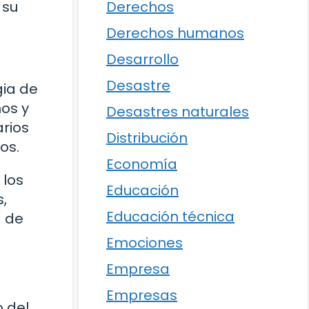
 su
Derechos
Derechos humanos
Desarrollo
Desastre
gia de
os y
Desastres naturales
arios
Distribución
os.
Economía
 los
Educación
,
Educación técnica
a de
Emociones
Empresa
Empresas
o del