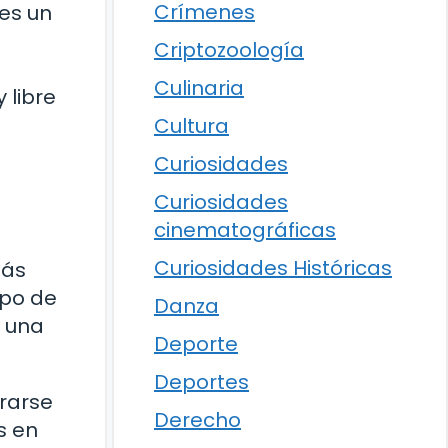
Crímenes
es un
Criptozoología
Culinaria
 libre
Cultura
Curiosidades
Curiosidades
cinematográficas
Curiosidades Históricas
más
upo de
Danza
n una
Deporte
Deportes
rarse
Derecho
s en