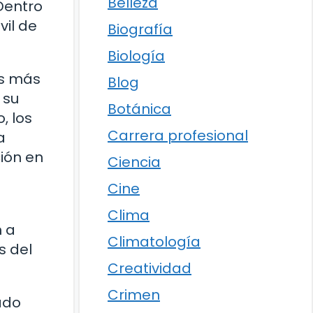
Belleza
Dentro
vil de
Biografía
Biología
os más
Blog
 su
Botánica
, los
Carrera profesional
a
ción en
Ciencia
Cine
Clima
n a
Climatología
s del
Creatividad
Crimen
ado