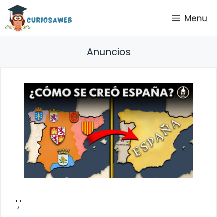
Saltar
Menu
al
contenido
Anuncios
','