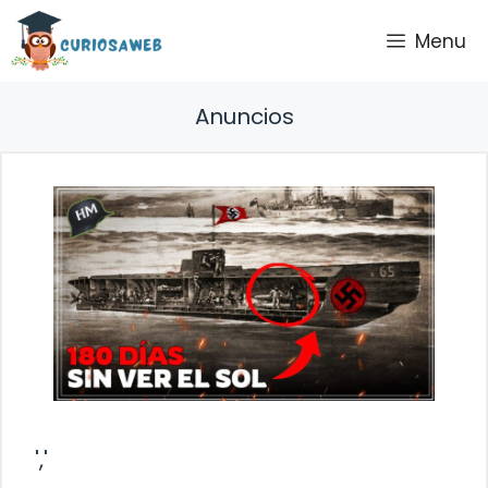
Saltar
Menu
al
contenido
Anuncios
','