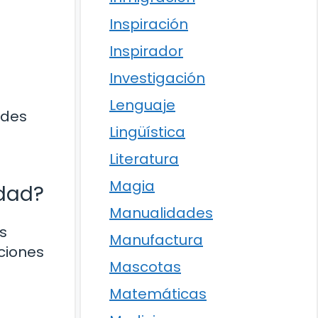
Inspiración
Inspirador
Investigación
Lenguaje
edes
Lingüística
Literatura
Magia
dad?
Manualidades
s
Manufactura
iciones
Mascotas
Matemáticas