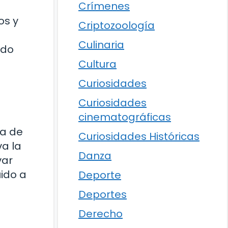
Crímenes
os y
Criptozoología
Culinaria
ado
Cultura
Curiosidades
Curiosidades
cinematográficas
va de
Curiosidades Históricas
a la
Danza
var
uido a
Deporte
Deportes
Derecho