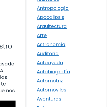
Antropología
Apocalipsis
Arquitectura
Arte
Astronomía
stro
Auditoría
Autoayuda
pasado
 A
Autobiografía
las
Automotriz
 te
Automóviles
que nos
Aventuras