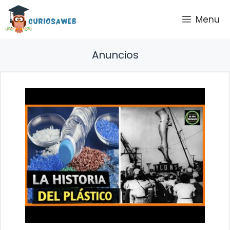
Saltar
Menu
al
contenido
Anuncios