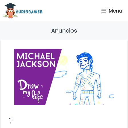
Saltar
Menu
al
contenido
Anuncios
','