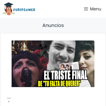
Saltar
Menu
al
contenido
Anuncios
','