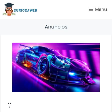
Saltar
Menu
al
contenido
Anuncios
','