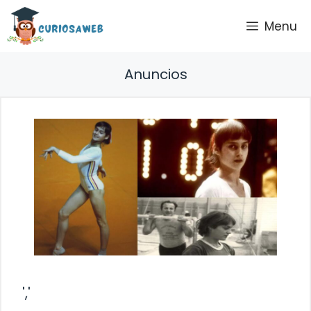
Saltar
Menu
al
contenido
Anuncios
','