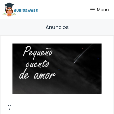
Saltar
Menu
al
contenido
Anuncios
','