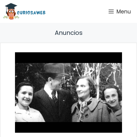
Saltar
Menu
al
contenido
Anuncios