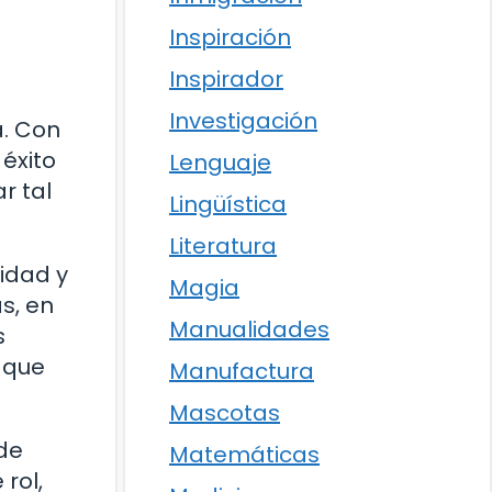
Inspiración
Inspirador
Investigación
a. Con
éxito
Lenguaje
r tal
Lingüística
Literatura
vidad y
Magia
s, en
Manualidades
s
 que
Manufactura
Mascotas
de
Matemáticas
rol,