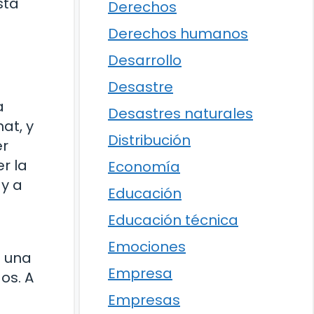
sta
Derechos
Derechos humanos
Desarrollo
Desastre
a
Desastres naturales
at, y
Distribución
er
r la
Economía
 y a
Educación
Educación técnica
Emociones
n una
Empresa
os. A
Empresas