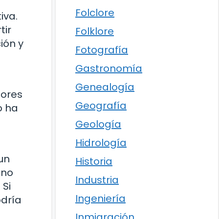
Folclore
iva.
tir
Folklore
ión y
Fotografía
Gastronomía
Genealogía
dores
Geografía
o ha
Geología
Hidrología
un
Historia
eno
Industria
 Si
Ingeniería
odría
Inmigración