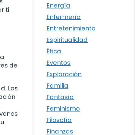
s
Energía
 ti
Enfermería
Entretenimiento
Espiritualidad
Ética
ha
Eventos
res de
Exploración
Familia
d. Los
ación
Fantasía
Feminismo
óvenes
Filosofía
su
Finanzas