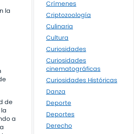
Crímenes
n la
Criptozoología
Culinaria
Cultura
Curiosidades
Curiosidades
cinematográficas
n
de
Curiosidades Históricas
Danza
ad de
Deporte
 la
Deportes
endo a
Derecho
la