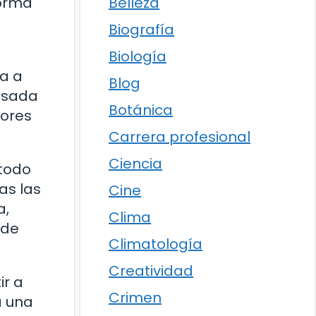
Belleza
forma
Biografía
Biología
ía a
Blog
basada
Botánica
dores
Carrera profesional
Ciencia
 todo
as las
Cine
a,
Clima
 de
Climatología
Creatividad
ir a
Crimen
a una