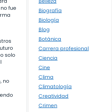
Belleza
ara
 no fue
Biografía
forma
Biología
Blog
Botánica
stros
uturo
Carrera profesional
o solo
Ciencia
l
Cine
Clima
, no
Climatología
iendo
Creatividad
Crimen