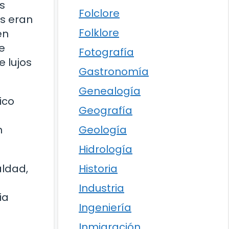
s
Folclore
os eran
Folklore
én
e
Fotografía
e lujos
Gastronomía
Genealogía
ico
Geografía
n
Geología
Hidrología
aldad,
Historia
Industria
ia
Ingeniería
Inmigración