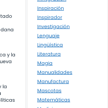
Inspiración
ntado
Inspirador
Investigación
dadana
Lenguaje
Lingüística
Literatura
ca y la
nueva
Magia
Manualidades
Manufactura
 la
Mascotas
a
Matemáticas
líticas