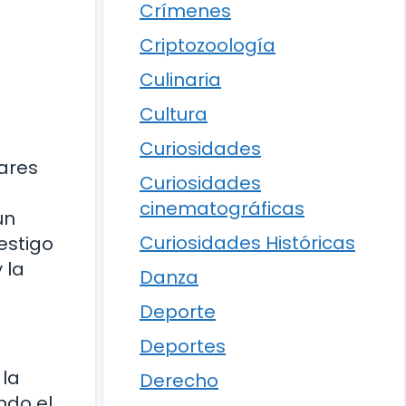
Crímenes
Criptozoología
Culinaria
Cultura
Curiosidades
ares
Curiosidades
cinematográficas
un
Curiosidades Históricas
estigo
 la
Danza
Deporte
Deportes
 la
Derecho
ndo el