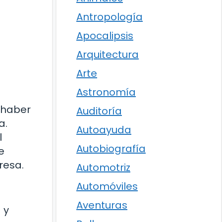
Antropología
Apocalipsis
Arquitectura
Arte
Astronomía
 haber
Auditoría
a.
Autoayuda
l
Autobiografía
e
resa.
Automotriz
Automóviles
Aventuras
 y