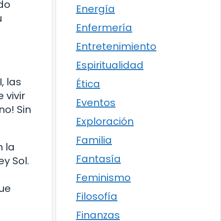
ndo
Energía
u
Enfermería
Entretenimiento
Espiritualidad
, las
Ética
 vivir
Eventos
no! Sin
Exploración
Familia
 la
Fantasía
ey Sol.
Feminismo
gue
Filosofía
Finanzas