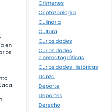
Crímenes
Criptozoología
Culinaria
Cultura
r
Curiosidades
da en
Curiosidades
arios
cinematográficas
Curiosidades Históricas
Danza
nto
 Cada
Deporte
Deportes
n
Derecho