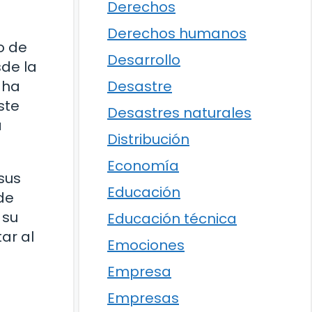
Derechos
Derechos humanos
o de
Desarrollo
sde la
Desastre
 ha
ste
Desastres naturales
a
Distribución
Economía
 sus
Educación
de
 su
Educación técnica
ar al
Emociones
Empresa
Empresas