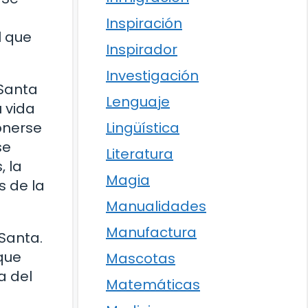
Inspiración
l que
Inspirador
Investigación
 Santa
Lenguaje
u vida
Lingüística
onerse
se
Literatura
, la
Magia
s de la
Manualidades
Manufactura
Santa.
 que
Mascotas
a del
Matemáticas