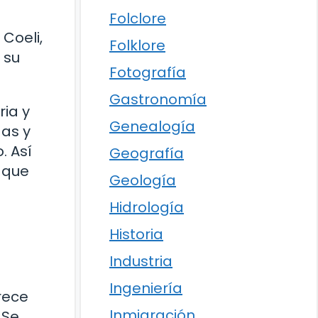
Folclore
Coeli,
Folklore
 su
Fotografía
Gastronomía
ria y
Genealogía
das y
. Así
Geografía
s que
Geología
Hidrología
Historia
Industria
Ingeniería
rece
Inmigración
 Se