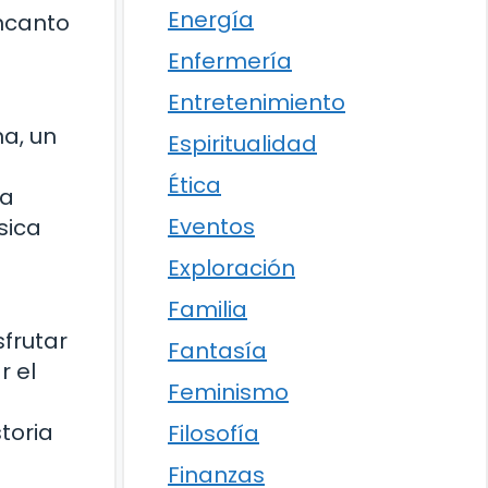
Energía
encanto
Enfermería
Entretenimiento
a, un
Espiritualidad
Ética
la
Eventos
sica
Exploración
Familia
frutar
Fantasía
r el
Feminismo
toria
Filosofía
Finanzas