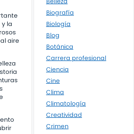
Belleza
Biografía
rtante
Biología
y la
erosos
Blog
al aire
Botánica
Carrera profesional
lleza
Ciencia
storia
nturas
Cine
s
Clima
e
Climatología
Creatividad
uento
Crimen
brir