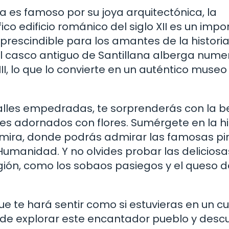
 es famoso por su joya arquitectónica, la
co edificio románico del siglo XII es un impo
rescindible para los amantes de la historia 
el casco antiguo de Santillana alberga num
II, lo que lo convierte en un auténtico museo 
lles empedradas, te sorprenderás con la be
es adornados con flores. Sumérgete en la hi
tamira, donde podrás admirar las famosas pi
umanidad. Y no olvides probar las deliciosa
ión, como los sobaos pasiegos y el queso d
ue te hará sentir como si estuvieras en un c
 de explorar este encantador pueblo y descu