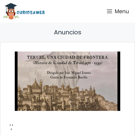
Saltar
Menu
al
contenido
Anuncios
','