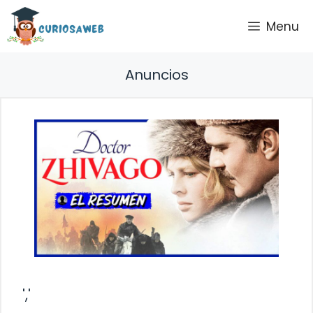
Saltar
Menu
al
contenido
Anuncios
','