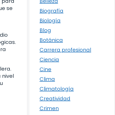
Belleza
a para
ue se
Biografía
Biología
Blog
dio
Botánica
gicas.
ara
Carrera profesional
Ciencia
lera.
Cine
 nivel
Clima
su
Climatología
Creatividad
Crimen