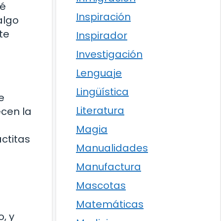
ué
Inspiración
algo
te
Inspirador
Investigación
Lenguaje
Lingüística
e
Literatura
ecen la
Magia
ctitas
Manualidades
Manufactura
Mascotas
Matemáticas
, y