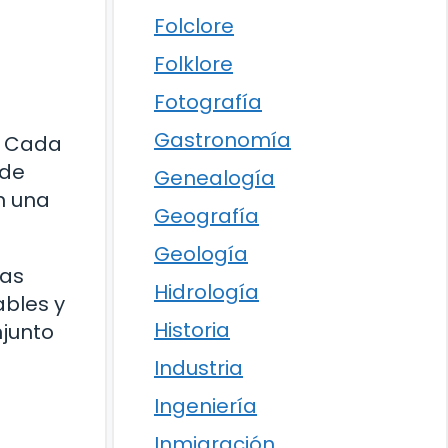
Folclore
Folklore
Fotografía
Gastronomía
. Cada
sde
Genealogía
n una
Geografía
Geología
Las
Hidrología
ables y
Historia
njunto
Industria
Ingeniería
Inmigración