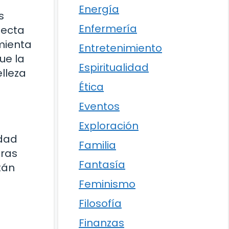
Energía
s
Enfermería
necta
mienta
Entretenimiento
ue la
Espiritualidad
lleza
Ética
Eventos
Exploración
idad
Familia
tras
Fantasía
tán
Feminismo
Filosofía
Finanzas