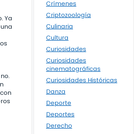
Crímenes
Criptozoología
. Ya
Culinaria
 una
Cultura
tos
Curiosidades
Curiosidades
cinematográficas
no.
Curiosidades Históricas
en
Danza
 con
eros
Deporte
Deportes
Derecho