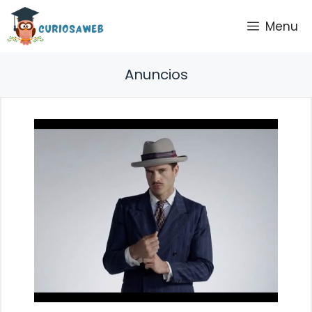
Saltar
Menu
al
contenido
Anuncios