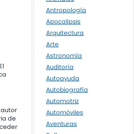
Antropología
Apocalipsis
Arquitectura
Arte
Astronomía
El
Auditoría
ica
Autoayuda
Autobiografía
Automotriz
 autor
Automóviles
ria de
Aventuras
uceder