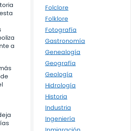
toria
Folclore
 esta
Folklore
s
Fotografía
oliza
Gastronomía
nte a
Genealogía
Geografía
 más
Geología
 de
l
Hidrología
Historia
Industria
deja
Ingeniería
rías
Inmigración