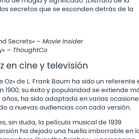
ena de magia y significado. ¡Disfruta de la
los secretos que se esconden detrás de la
nd Secrets» –
Movie Insider
ry» –
ThoughtCo
en cine y televisión
e Oz» de L. Frank Baum ha sido un referente 
en 1900, su éxito y popularidad se extiende m
los años, ha sido adaptada en varias ocasion
do a nuevas audiencias con cada versión.
, sin duda, la película musical de 1939
ersión ha dejado una huella imborrable en l