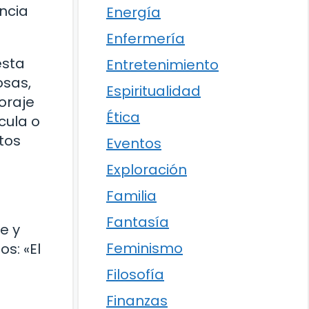
ncia
Energía
Enfermería
esta
Entretenimiento
osas,
Espiritualidad
oraje
Ética
cula o
tos
Eventos
Exploración
Familia
Fantasía
e y
Feminismo
s: «El
Filosofía
Finanzas