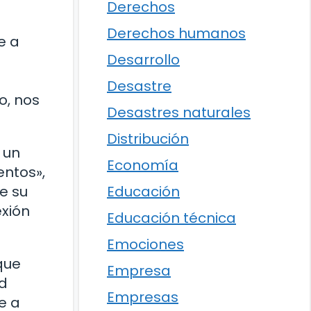
Derechos
Derechos humanos
e a
Desarrollo
Desastre
o, nos
Desastres naturales
Distribución
 un
Economía
entos»,
Educación
e su
exión
Educación técnica
Emociones
que
Empresa
ad
Empresas
e a