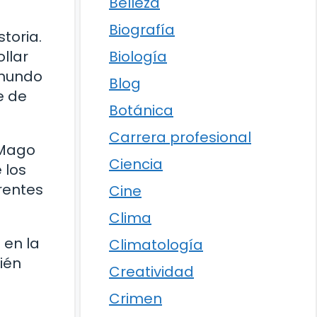
Belleza
Biografía
toria.
Biología
llar
 mundo
Blog
e de
Botánica
Carrera profesional
 Mago
Ciencia
 los
rentes
Cine
Clima
 en la
Climatología
uién
Creatividad
Crimen