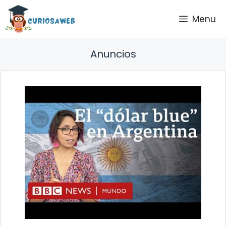
Saltar
Menu
al
contenido
Anuncios