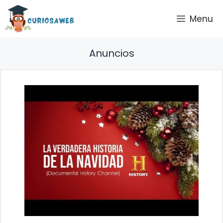
Saltar
Menu
al
contenido
Anuncios