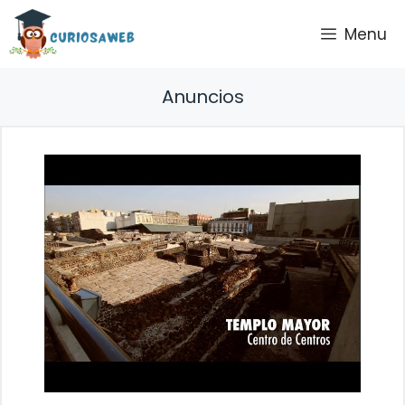
Saltar
Menu
al
contenido
Anuncios