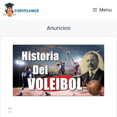
Saltar
Menu
al
contenido
Anuncios
','