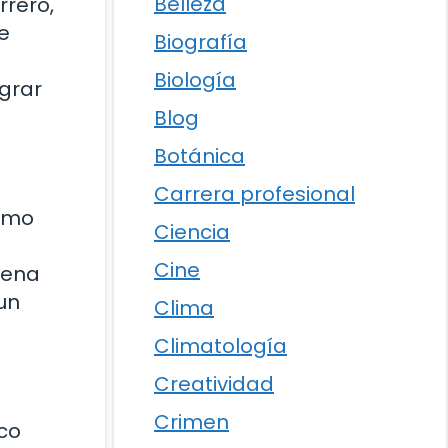
Belleza
rrero,
e
Biografía
Biología
grar
Blog
Botánica
Carrera profesional
como
Ciencia
Cine
lena
 un
Clima
Climatología
Creatividad
Crimen
ico