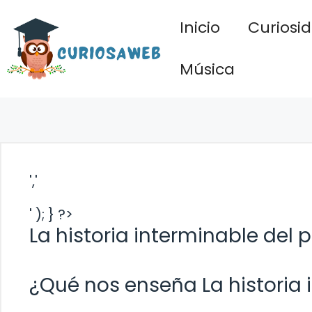
Saltar
Inicio
Curiosi
al
contenido
Música
','
' ); } ?>
La historia interminable del 
¿Qué nos enseña La historia 