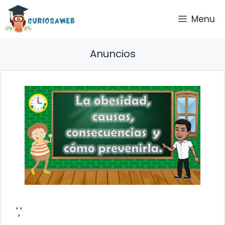
Saltar
Menu
al
contenido
Anuncios
','