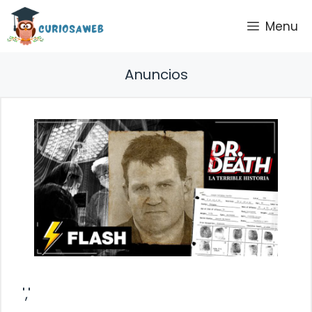
Saltar
Menu
al
contenido
Anuncios
','