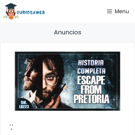
Saltar
Menu
al
contenido
Anuncios
','